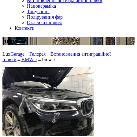
Встановлення антигравійної плівки
Нанокераміка
Тонування
Полірування фар
Оклейка вінілом
Контакти
bmw 7
LuxGarage
←
Галерея
←
Встановлення антигравійної
плівки
←
BMW 7
←
bmw 7