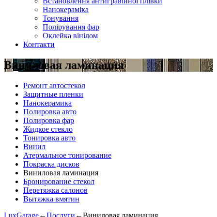
Встановлення антигравійної плівки
Нанокераміка
Тонування
Полірування фар
Оклейка вінілом
Контакти
Виниловая ламинация
Ремонт автостекол
Защитные пленки
Нанокерамика
Полировка авто
Полировка фар
Жидкое стекло
Тонировка авто
Винил
Атермальное тонирование
Покраска дисков
Виниловая ламинация
Бронирование стекол
Перетяжка салонов
Вытяжка вмятин
LuxGarage
←
Послуги
←
Виниловая ламинация