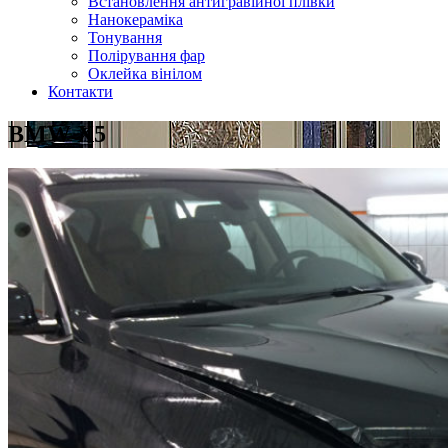
Встановлення антигравійної плівки
Нанокераміка
Тонування
Полірування фар
Оклейка вінілом
Контакти
BMW X5