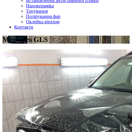
Встановлення антигравійної плівки
Нанокераміка
Тонування
Полірування фар
Оклейка вінілом
Контакти
Mercedes GLS