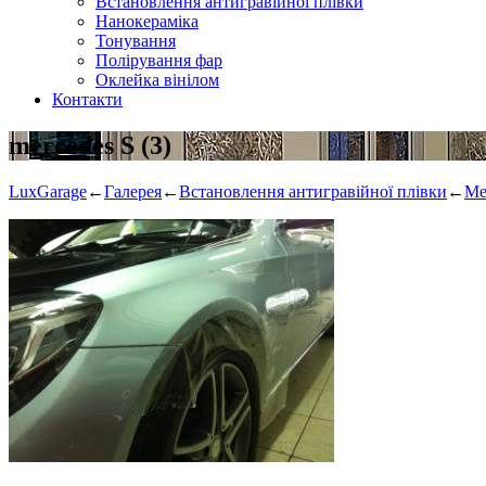
Встановлення антигравійної плівки
Нанокераміка
Тонування
Полірування фар
Оклейка вінілом
Контакти
mercedes S (3)
LuxGarage
←
Галерея
←
Встановлення антигравійної плівки
←
Me