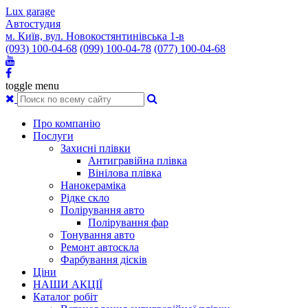
Lux garage
Автостудия
м. Київ, вул. Новокостянтинівська 1-в
(093) 100-04-68
(099) 100-04-78
(077) 100-04-68
toggle menu
Про компанію
Послуги
Захисні плівки
Антигравійна плівка
Вінілова плівка
Нанокераміка
Рідке скло
Полірування авто
Полірування фар
Тонування авто
Ремонт автоскла
Фарбування дісків
Ціни
НАШИ АКЦІЇ
Каталог робіт