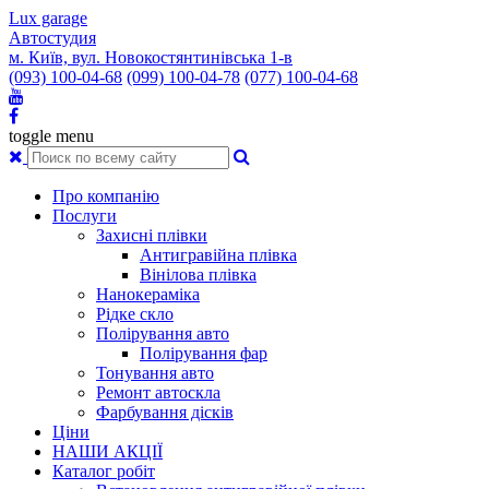
Lux garage
Автостудия
м. Київ, вул. Новокостянтинівська 1-в
(093) 100-04-68
(099) 100-04-78
(077) 100-04-68
toggle menu
Про компанію
Послуги
Захисні плівки
Антигравійна плівка
Вінілова плівка
Нанокераміка
Рідке скло
Полірування авто
Полірування фар
Тонування авто
Ремонт автоскла
Фарбування дісків
Ціни
НАШИ АКЦІЇ
Каталог робіт