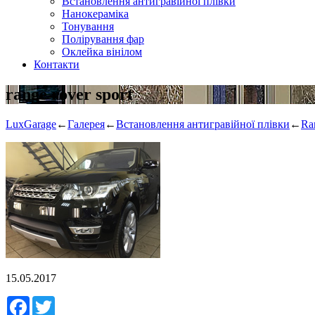
Встановлення антигравійної плівки
Нанокераміка
Тонування
Полірування фар
Оклейка вінілом
Контакти
range rover sport
LuxGarage
←
Галерея
←
Встановлення антигравійної плівки
←
Ra
15.05.2017
Facebook
Twitter