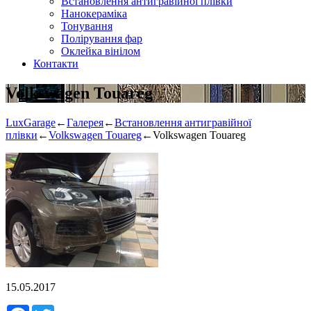
Встановлення антигравійної плівки
Нанокераміка
Тонування
Полірування фар
Оклейка вінілом
Контакти
Volkswagen Touareg
LuxGarage
←
Галерея
←
Встановлення антигравійної
плівки
←
Volkswagen Touareg
←
Volkswagen Touareg
15.05.2017
Facebook
Twitter