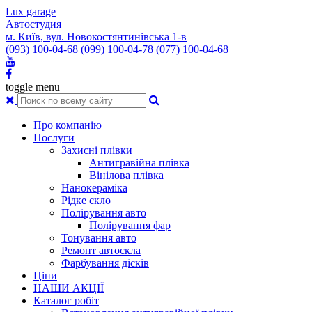
Lux garage
Автостудия
м. Київ, вул. Новокостянтинівська 1-в
(093) 100-04-68
(099) 100-04-78
(077) 100-04-68
toggle menu
Про компанію
Послуги
Захисні плівки
Антигравійна плівка
Вінілова плівка
Нанокераміка
Рідке скло
Полірування авто
Полірування фар
Тонування авто
Ремонт автоскла
Фарбування дісків
Ціни
НАШИ АКЦІЇ
Каталог робіт