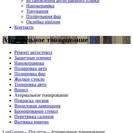
Встановлення антигравійної плівки
Нанокераміка
Тонування
Полірування фар
Оклейка вінілом
Контакти
Атермальное тонирование
Ремонт автостекол
Защитные пленки
Нанокерамика
Полировка авто
Полировка фар
Жидкое стекло
Тонировка авто
Винил
Атермальное тонирование
Покраска дисков
Виниловая ламинация
Бронирование стекол
Перетяжка салонов
Вытяжка вмятин
LuxGarage
←
Послуги
←
Атермальное тонирование