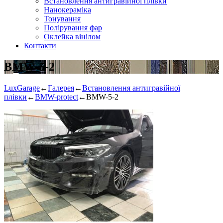
Встановлення антигравійної плівки
Нанокераміка
Тонування
Полірування фар
Оклейка вінілом
Контакти
BMW-5-2
LuxGarage
←
Галерея
←
Встановлення антигравійної
плівки
←
BMW-protect
←
BMW-5-2