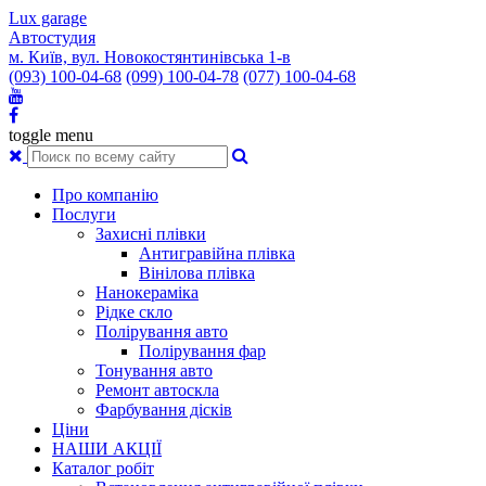
Lux garage
Автостудия
м. Київ, вул. Новокостянтинівська 1-в
(093) 100-04-68
(099) 100-04-78
(077) 100-04-68
toggle menu
Про компанію
Послуги
Захисні плівки
Антигравійна плівка
Вінілова плівка
Нанокераміка
Рідке скло
Полірування авто
Полірування фар
Тонування авто
Ремонт автоскла
Фарбування дісків
Ціни
НАШИ АКЦІЇ
Каталог робіт