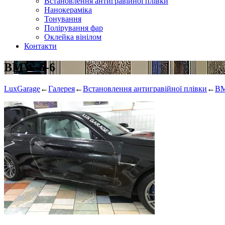
Встановлення антигравійної плівки
Нанокераміка
Тонування
Полірування фар
Оклейка вінілом
Контакти
BMW-5-6
LuxGarage
←
Галерея
←
Встановлення антигравійної плівки
←
BM