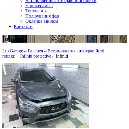
Встановлення антигравійної плівки
Нанокераміка
Тонування
Полірування фар
Оклейка вінілом
Контакти
Infiniti
LuxGarage
←
Галерея
←
Встановлення антигравійної
плівки
←
Infiniti protective
←
Infiniti