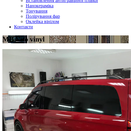
Встановлення антигравійної плівки
Нанокераміка
Тонування
Полірування фар
Оклейка вінілом
Контакти
MB Vito vinyl