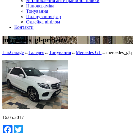
Встановлення антигравійної плівки
Нанокераміка
Тонування
Полірування фар
Оклейка вінілом
Контакти
mercedes_gl-prewiev
LuxGarage
←
Галерея
←
Тонування
←
Mercedes GL
←
mercedes_gl-
16.05.2017
Facebook
Twitter