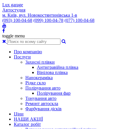
Lux garage
Автостудия
м. Київ, вул. Новокостянтинівська 1-в
(093) 100-04-68
(099) 100-04-78
(077) 100-04-68
toggle menu
Про компанію
Послуги
Захисні плівки
Антигравійна плівка
Вінілова плівка
Нанокераміка
Рідке скло
Полірування авто
Полірування фар
Тонування авто
Ремонт автоскла
Фарбування дісків
Ціни
НАШИ АКЦІЇ
Каталог робіт