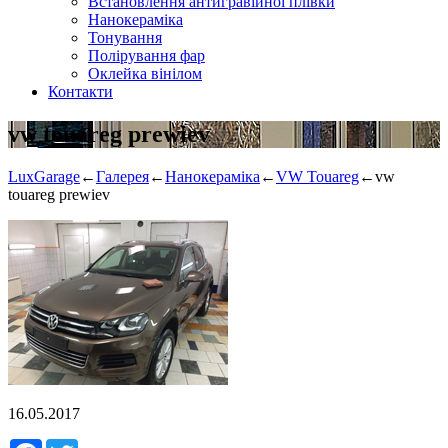
Встановлення антигравійної плівки
Нанокераміка
Тонування
Полірування фар
Оклейка вінілом
Контакти
vw touareg prewiev
LuxGarage
←
Галерея
←
Нанокераміка
←
VW Touareg
←
vw
touareg prewiev
16.05.2017
Facebook
Twitter