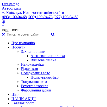
Lux garage
Автостудия
м. Київ, вул. Новокостянтинівська 1-в
(093) 100-04-68
(099) 100-04-78
(077) 100-04-68
toggle menu
Про компанію
Послуги
Захисні плівки
Антигравійна плівка
Вінілова плівка
Нанокераміка
Рідке скло
Полірування авто
Полірування фар
Тонування авто
Ремонт автоскла
Фарбування дісків
Ціни
НАШИ АКЦІЇ
Каталог робіт