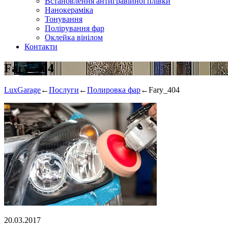
Встановлення антигравійної плівки
Нанокераміка
Тонування
Полірування фар
Оклейка вінілом
Контакти
Fary_404
LuxGarage
←
Послуги
←
Полировка фар
←
Fary_404
20.03.2017