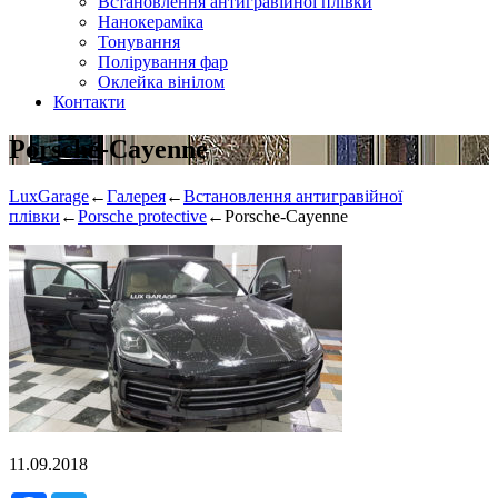
Встановлення антигравійної плівки
Нанокераміка
Тонування
Полірування фар
Оклейка вінілом
Контакти
Porsche-Cayenne
LuxGarage
←
Галерея
←
Встановлення антигравійної
плівки
←
Porsche protective
←
Porsche-Cayenne
11.09.2018