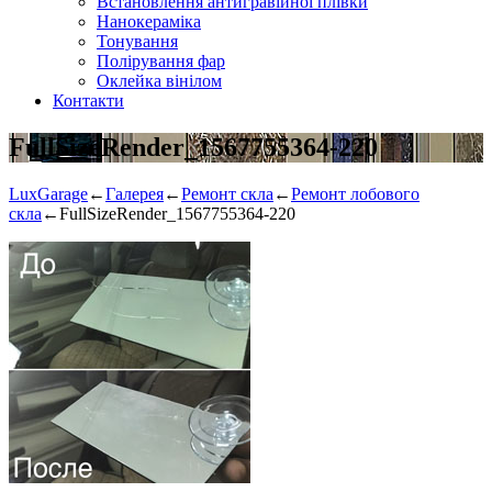
Встановлення антигравійної плівки
Нанокераміка
Тонування
Полірування фар
Оклейка вінілом
Контакти
FullSizeRender_1567755364-220
LuxGarage
←
Галерея
←
Ремонт скла
←
Ремонт лобового
скла
←
FullSizeRender_1567755364-220