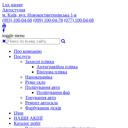
Lux garage
Автостудия
м. Київ, вул. Новокостянтинівська 1-в
(093) 100-04-68
(099) 100-04-78
(077) 100-04-68
toggle menu
Про компанію
Послуги
Захисні плівки
Антигравійна плівка
Вінілова плівка
Нанокераміка
Рідке скло
Полірування авто
Полірування фар
Тонування авто
Ремонт автоскла
Фарбування дісків
Ціни
НАШИ АКЦІЇ
Каталог робіт