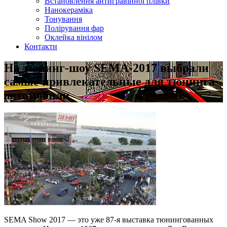
Встановлення антигравійної плівки
Нанокераміка
Тонування
Полірування фар
Оклейка вінілом
Контакти
На тюнинг-шоу SEMA-2017 выбрали
самые привлекательные для тюнинга
автомобили
SEMA Show 2017 — это уже 87-я выставка тюнингованных