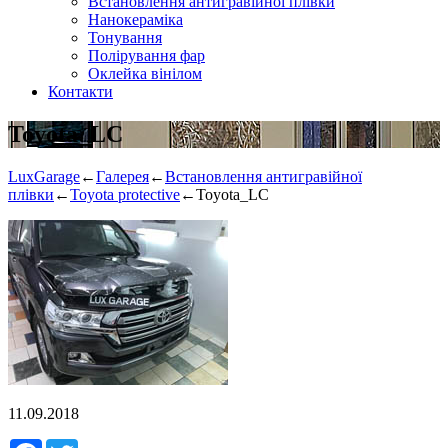
Встановлення антигравійної плівки
Нанокераміка
Тонування
Полірування фар
Оклейка вінілом
Контакти
Toyota_LC
LuxGarage
←
Галерея
←
Встановлення антигравійної
плівки
←
Toyota protective
←
Toyota_LC
11.09.2018
Facebook
Twitter