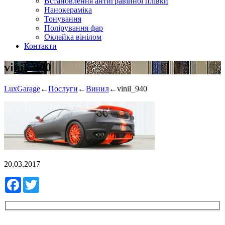
Встановлення антигравійної плівки
Нанокераміка
Тонування
Полірування фар
Оклейка вінілом
Контакти
vinil_940
LuxGarage
←
Послуги
←
Винил
←
vinil_940
20.03.2017
Facebook
Twitter