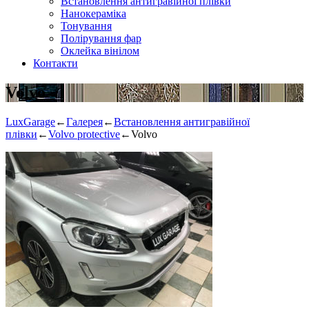
Встановлення антигравійної плівки
Нанокераміка
Тонування
Полірування фар
Оклейка вінілом
Контакти
Volvo
LuxGarage
←
Галерея
←
Встановлення антигравійної
плівки
←
Volvo protective
←
Volvo